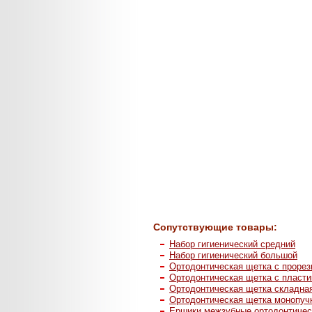
Сопутствующие товары:
Набор гигиенический средний
Набор гигиенический большой
Ортодонтическая щетка с прорез
Ортодонтическая щетка с пласти
Ортодонтическая щетка складна
Ортодонтическая щетка монопуч
Ершики межзубные ортодонтичес