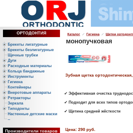
ОРТОДОНТИЯ
Каталог
Гигиена
Щетки ортодонт
монопучковая
Брекеты лигатурные
Брекеты безлигатурные
Щечные трубки
Дуги
Расходные материалы
Кольца бандажные
Зубная щетка ортодонтическая
Инструменты
Гигиена
Контейнеры
Внеротовые аппараты
✔
Эффективная очистка труднодос
Ретракторы
✔
Подходит для всех типов ортодо
Зеркала
Типодонты
✔
Щетина средней жёсткости
Настенные детские маски
--
Цена: 290 руб.
Производители товаров