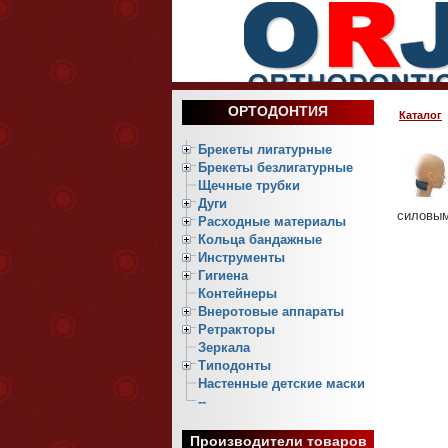
ОРТОДОНТИЯ
Каталог
Брекеты лигатурные
Брекеты безлигатурные
Щечные трубки
Дуги
силовы
Расходные материалы
Кольца бандажные
Инструменты
Гигиена
Контейнеры
Внеротовые аппараты
Ретракторы
Зеркала
Типодонты
Настенные детские маски
--
Производители товаров