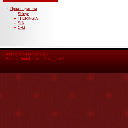
Производители
Shinye
THURINGIA
SIA
ORJ
All Rights Reserved 2026
Eurasia Dental, отдел Ортодонтии