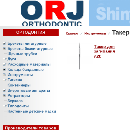
Такер
ОРТОДОНТИЯ
Каталог
Инструменты
Брекеты лигатурные
Такер для
Брекеты безлигатурные
загибания
Щечные трубки
дуг
Дуги
Расходные материалы
Кольца бандажные
Инструменты
Гигиена
Контейнеры
Внеротовые аппараты
Ретракторы
Зеркала
Типодонты
Настенные детские маски
--
Производители товаров