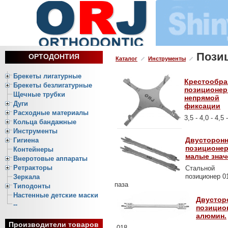
Пози
ОРТОДОНТИЯ
Каталог
Инструменты
Брекеты лигатурные
Крестообр
Брекеты безлигатурные
позиционер
Щечные трубки
непрямой
Дуги
фиксации
Расходные материалы
3,5 - 4,0 - 4,5
Кольца бандажные
Инструменты
Двусторон
Гигиена
позиционер
Контейнеры
малые знач
Внеротовые аппараты
Ретракторы
Стальной
позиционер 0
Зеркала
паза
Типодонты
Настенные детские маски
Двустор
--
позицио
алюмин.
Производители товаров
.018