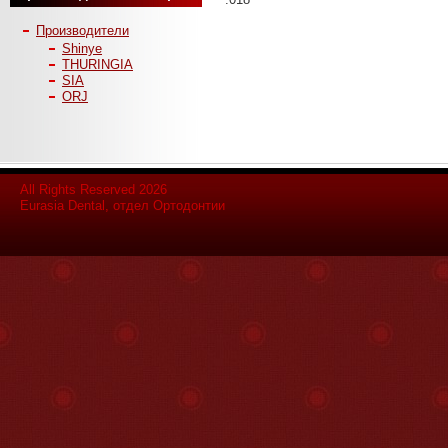
Производители
Shinye
THURINGIA
SIA
ORJ
All Rights Reserved 2026
Eurasia Dental, отдел Ортодонтии